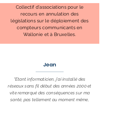
Collectif d'associations pour le
recours en annulation des
législations sur le déploiement des
compteurs communicants en
Wallonie et à Bruxelles.
Toute l'info et appels à dons
sur
www.stopcompteurs.be
Jean
En savoir plus
"Etant informaticien, j'ai installé des
réseaux sans fil début des années 2000 et
vite remarqué des conséquences sur ma
santé, pas tellement au moment même,
mais le soir et la nuit qui suivaient."
Lire la suite.